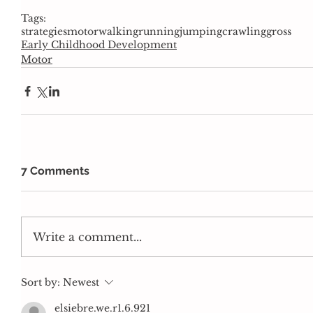
Tags:
strategies
motor
walking
running
jumping
crawling
gross
Early Childhood Development
Motor
7 Comments
Write a comment...
Sort by:
Newest
elsiebre.we.r1.6.921