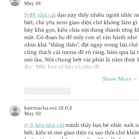
May 28
fv88 nhà cái
 dạo này thấy nhiều người nhắc 
biết, chủ yếu xem giao diện chứ không làm gì 
bày khá gọn, kiểu chia nội dung thành từng k
mắt. Có đoạn họ để mấy con số vận hành như lư
nhìn khá “thẳng thắn”, đặt ngay trong bài chứ
cũng thích cái menu để rõ ràng, bấm qua lại
mò lâu. Nói chung lướt vài phút là nắm được h
đọc. Mấy box số liệu và tiêu đề…
Show More
Like
Reply
katrinacha.vez.52.0.2
May 23
tỷ lệ kèo nhà cái
 mình thấy bạn bè nhắc suốt 
biết, kiểu tò mò giao diện ra sao thôi chứ khôn