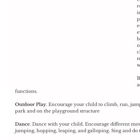
r
i
p
e
e
b
o
c
m
w
B
a
functions.
Outdoor Play
. Encourage your child to climb, run, jump
park and on the playground structure
Dance
. Dance with your child. Encourage different mo
jumping, hopping, leaping, and galloping. Sing and do