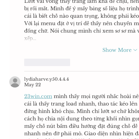
Lướt vài vòng thấy trang làm khá dễ chịu, n
bị rối mắt. Mình để ý mấy bảng số liệu họ trìn
cái là biết chỗ nào quan trọng, không phải kéo
Với lại menu đặt ở vị trí dễ thấy nên chuyển m
đống chữ. Nói chung mình chỉ xem sơ sơ mà v
xếp…
Show More
Like
Reply
lydiaharve.y50.4.4.4
May 22
23win.com
 mình thấy mọi người nhắc hoài nên
cái là thấy trang load nhanh, thao tác kéo lê
đứng hình khó chịu. Mình chỉ lướt sơ chứ khô
cách họ chia nội dung theo từng khối nhìn gọ
mấy chỗ nút bấm điều hướng đặt đúng chỗ dễ t
nhanh nên đỡ phải mò. Giao diện nhìn hiện đạ