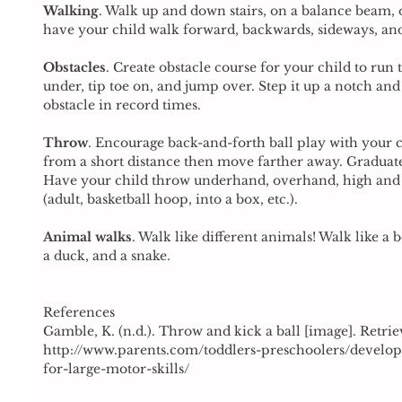
Walking
. Walk up and down stairs, on a balance beam, o
have your child walk forward, backwards, sideways, and
Obstacles
. Create obstacle course for your child to run
under, tip toe on, and jump over. Step it up a notch an
obstacle in record times.
Throw
. Encourage back-and-forth ball play with your chi
from a short distance then move farther away. Graduate 
Have your child throw underhand, overhand, high and lo
(adult, basketball hoop, into a box, etc.).
Animal walks
. Walk like different animals! Walk like a b
a duck, and a snake.
References
Gamble, K. (n.d.). Throw and kick a ball [image]. Retri
http://www.parents.com/toddlers-preschoolers/develop
for-large-motor-skills/