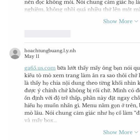
nên đọc không mỏi. Nói chung cảm giác họ làm
nghiệm, không nhồi quá nhiều thứ lên một 
Show More
Like
Reply
hoachtungbuang.l.y.nh
May 11
ga65.us.com
 bữa lướt thấy mấy ông bạn nói qu
kiểu tò mò xem trang làm ăn ra sao thôi chứ 
là thấy họ chia nội dung theo từng khối nhìn k
được ý chính chứ không bị rối chữ. Mình có để
ổn định với độ trễ thấp, phần này đặt ngay ch
hiểu họ muốn nhấn gì. Menu nằm gọn ở trên, 
mò lâu. Nói chung cảm giác như họ cố làm “đấ
và mấy box…
Show More