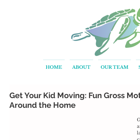
HOME
ABOUT
OUR TEAM
Get Your Kid Moving: Fun Gross Moto
Around the Home
G
a
l
c